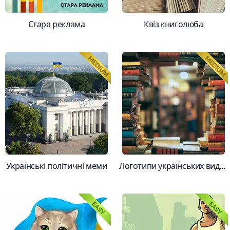
Стара реклама
Квіз книголюба
Українські політичні меми
Логотипи українських видавництв