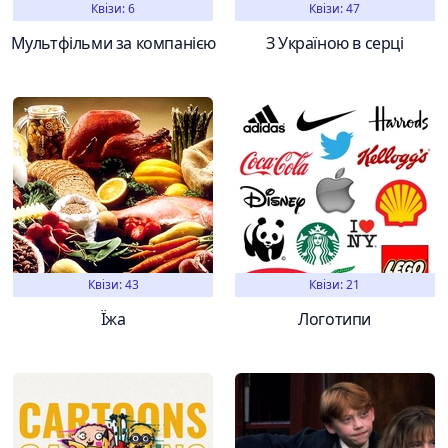
Квізи: 6
Квізи: 47
Мультфільми за компанією
З Україною в серці
Квізи: 43
Квізи: 21
Їжа
Логотипи