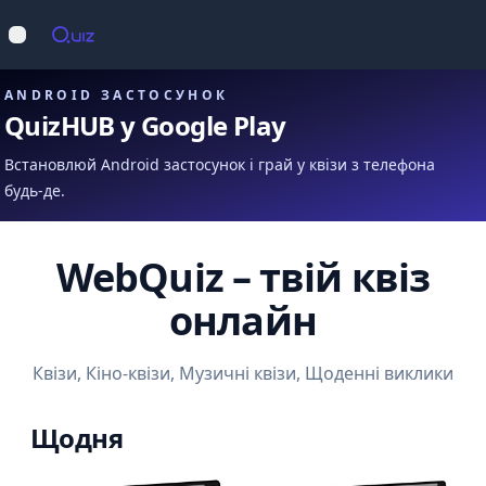
Op
Відкрити меню
ANDROID ЗАСТОСУНОК
QuizHUB у Google Play
Встановлюй Android застосунок і грай у квізи з телефона
будь-де.
WebQuiz – твій квіз
онлайн
Квізи, Кіно-квізи, Музичні квізи, Щоденні виклики
Щодня