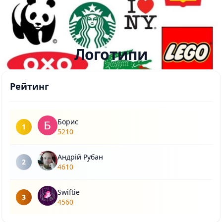
Логотипи
Рейтинг
Борис
1
5210
Андрій Рубан
2
4610
Swiftie
3
4560