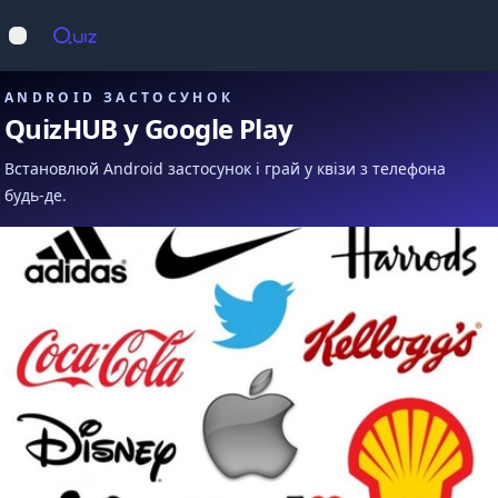
Op
Відкрити меню
ANDROID ЗАСТОСУНОК
QuizHUB у Google Play
Встановлюй Android застосунок і грай у квізи з телефона
будь-де.