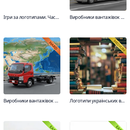
Ігри за логотипами. Частина 5иня
Виробники вантажівок Північної Америки за лого
Виробники вантажівок з Азії за лого
Логотипи українських видавництв