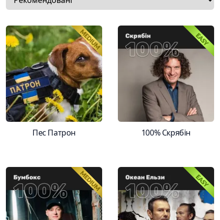
Пес Патрон
100% Скрябін