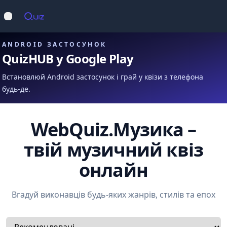
Op
Відкрити меню
ANDROID ЗАСТОСУНОК
QuizHUB у Google Play
Встановлюй Android застосунок і грай у квізи з телефона
будь-де.
WebQuiz.Музика –
твій музичний квіз
онлайн
Вгадуй виконавців будь-яких жанрів, стилів та епох
Select a tab