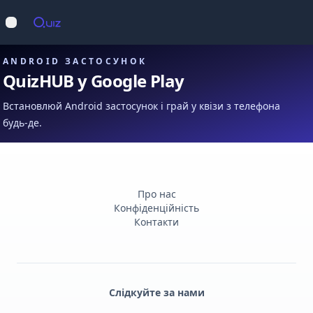
Op
Відкрити меню
ANDROID ЗАСТОСУНОК
QuizHUB у Google Play
Встановлюй Android застосунок і грай у квізи з телефона
будь-де.
Про нас
Конфіденційність
Контакти
Слідкуйте за нами