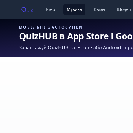
Кіно
Музика
Квізи
Щодня
МОБІЛЬНІ ЗАСТОСУНКИ
QuizHUB в App Store і Goo
Завантажуй QuizHUB на iPhone або Android і про