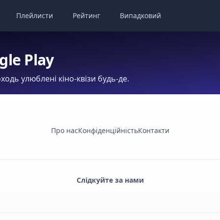
Плейлисти
Рейтинг
Випадковий
gle Play
ходь улюблені кіно-квізи будь-де.
Про нас
Конфіденційність
Контакти
Слідкуйте за нами
Facebook
Monobank
Telegram