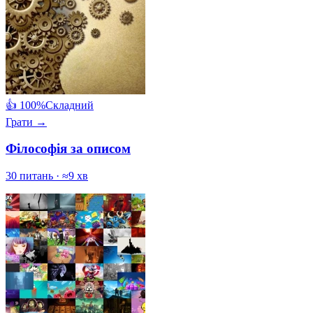
👍 100%
Складний
Грати →
Філософія за описом
30 питань · ≈9 хв