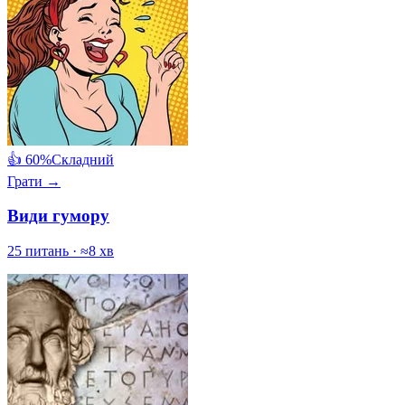
👍 60%
Складний
Грати →
Види гумору
25 питань · ≈8 хв