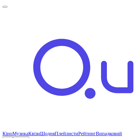
Кіно
Музика
Квізи
Щодня
Плейлисти
Рейтинг
Випадковий