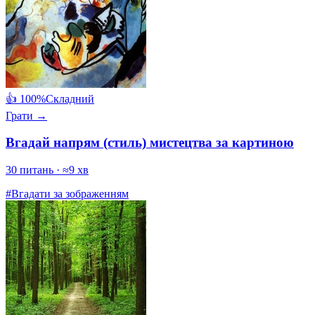
👍 100%
Складний
Грати →
Вгадай напрям (стиль) мистецтва за картиною
30 питань · ≈9 хв
#Вгадати за зображенням