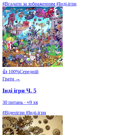
#Вгадати за зображенням
#Інді-ігри
👍 100%
Середній
Грати →
Інді ігри Ч. 5
30 питань · ≈9 хв
#Відеоігри
#Інді-ігри