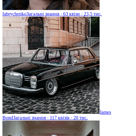
fabrychenko
Загальні знання · 63 квізи · 23,5 тис.
James
Bond
Загальні знання · 117 квізів · 20 тис.