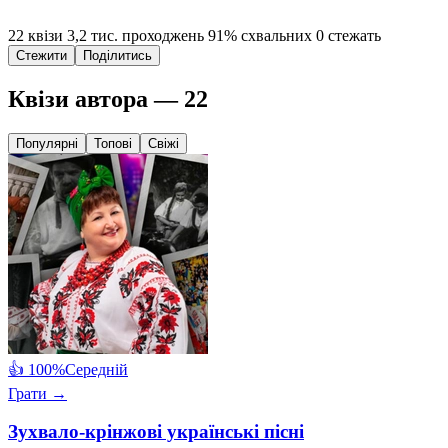
22 квізи
3,2 тис. проходжень
91% схвальних
0 стежать
Стежити
Поділитись
Квізи автора — 22
Популярні
Топові
Свіжі
👍 100%
Середній
Грати →
Зухвало-крінжові українські пісні