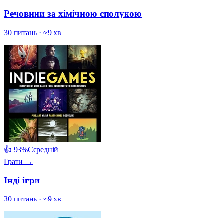
Речовини за хімічною сполукою
30 питань · ≈9 хв
👍 93%
Середній
Грати →
Інді ігри
30 питань · ≈9 хв