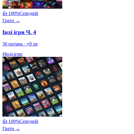
👍 100%
Середній
Грати →
Інді ігри Ч. 4
30 питань · ≈9 хв
#Інді-ігри
👍 100%
Середній
Грати →