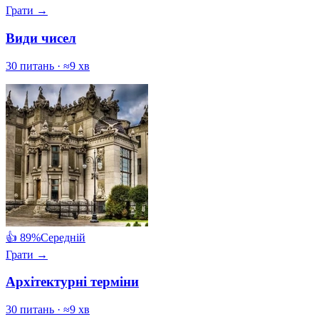
Грати →
Види чисел
30 питань · ≈9 хв
👍 89%
Середній
Грати →
Архітектурні терміни
30 питань · ≈9 хв