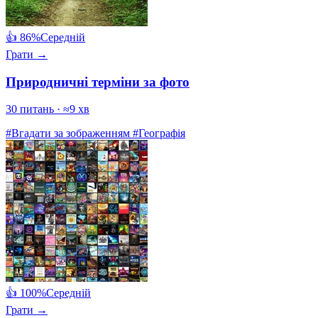
👍 86%
Середній
Грати →
Природничні терміни за фото
30 питань · ≈9 хв
#Вгадати за зображенням
#Географія
👍 100%
Середній
Грати →