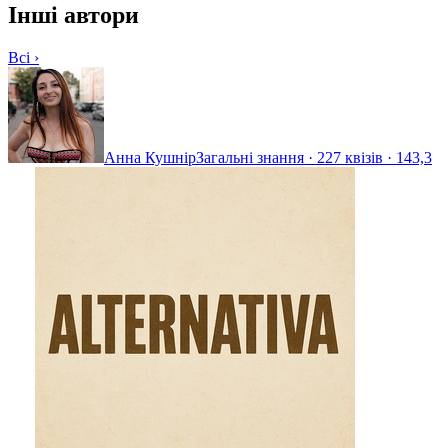
Інші автори
Всі ›
Анна Кушнір
Загальні знання · 227 квізів · 143,3