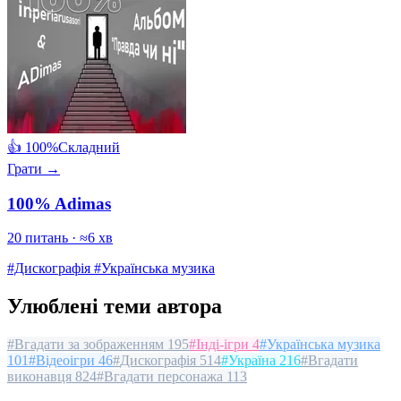
👍 100%
Складний
Грати →
100% Adimas
20 питань · ≈6 хв
#Дискографія
#Українська музика
Улюблені теми автора
#
Вгадати за зображенням
195
#
Інді-ігри
4
#
Українська музика
101
#
Відеоігри
46
#
Дискографія
514
#
Україна
216
#
Вгадати
виконавця
824
#
Вгадати персонажа
113