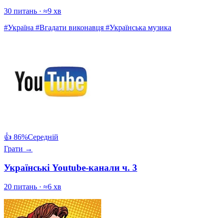
30 питань · ≈9 хв
#Україна
#Вгадати виконавця
#Українська музика
👍 86%
Середній
Грати →
Українські Youtube-канали ч. 3
20 питань · ≈6 хв