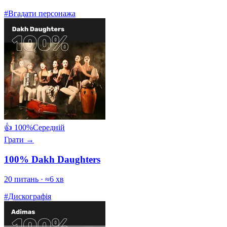
#Вгадати персонажа
👍 100%
Середній
Грати →
100% Dakh Daughters
20 питань · ≈6 хв
#Дискографія