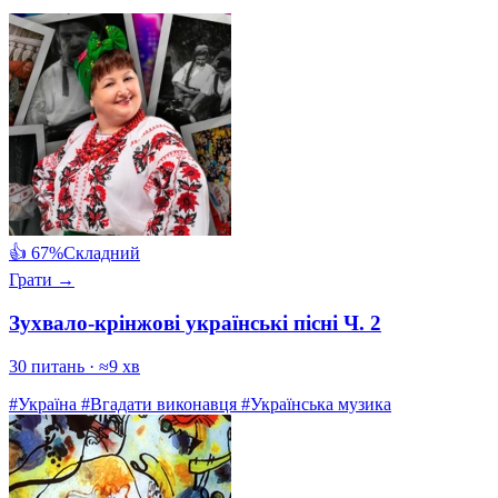
👍 67%
Складний
Грати →
Зухвало-крінжові українські пісні Ч. 2
30 питань · ≈9 хв
#Україна
#Вгадати виконавця
#Українська музика