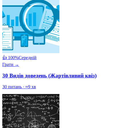
👍 100%
Середній
Грати →
30 Видів доведень (Жартівливий квіз)
30 питань · ≈9 хв