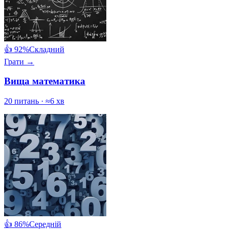
👍 92%
Складний
Грати →
Вища математика
20 питань · ≈6 хв
👍 86%
Середній