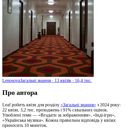
Lenosova
Загальні знання · 13 квізів · 16,4 тис.
Про автора
Leaf робить квізи для розділу
«Загальні знання»
з 2024 року:
22 квізи, 3,2 тис. проходжень
і 91% схвальних оцінок
.
Улюблені теми — «Вгадати за зображенням», «Інді-ігри»,
«Українська музика»
. Кожна правильна відповідь у квізах
приносить 10 монеток.