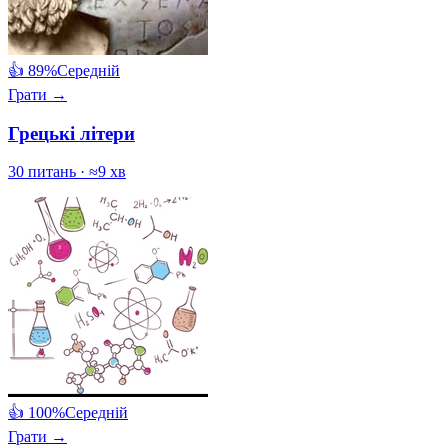
👍 89%
Середній
Грати →
Грецькі літери
30 питань · ≈9 хв
👍 100%
Середній
Грати →