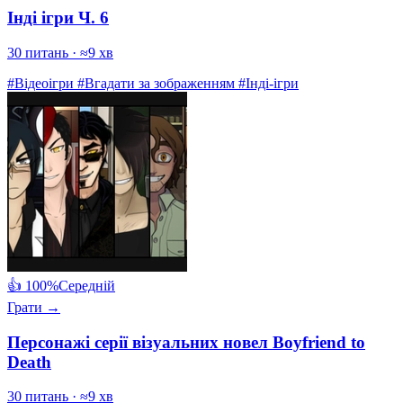
Інді ігри Ч. 6
30 питань · ≈9 хв
#Відеоігри
#Вгадати за зображенням
#Інді-ігри
👍 100%
Середній
Грати →
Персонажі серії візуальних новел Boyfriend to
Death
30 питань · ≈9 хв