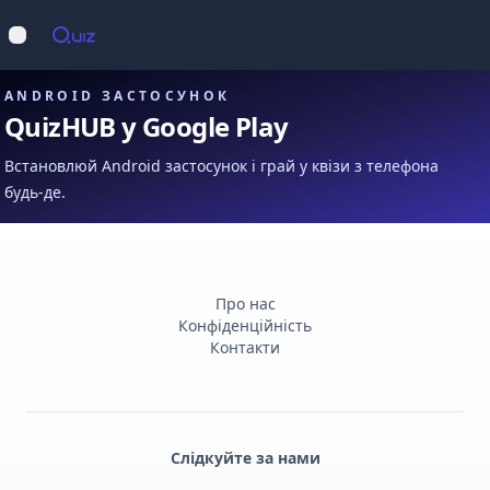
Op
Відкрити меню
ANDROID ЗАСТОСУНОК
QuizHUB у Google Play
Встановлюй Android застосунок і грай у квізи з телефона
будь-де.
Про нас
Конфіденційність
Контакти
Слідкуйте за нами