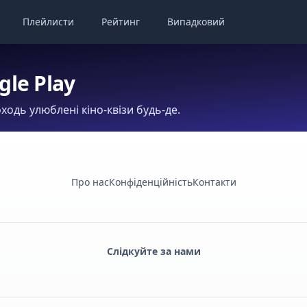
Плейлисти
Рейтинг
Випадковий
gle Play
ходь улюблені кіно-квізи будь-де.
Про нас
Конфіденційність
Контакти
Слідкуйте за нами
Facebook
Monobank
Telegram