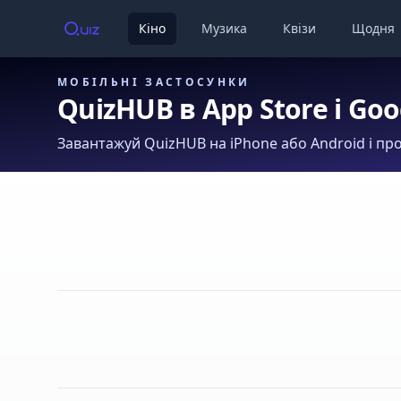
Кіно
Музика
Квізи
Щодня
МОБІЛЬНІ ЗАСТОСУНКИ
QuizHUB в App Store і Goo
Завантажуй QuizHUB на iPhone або Android і про