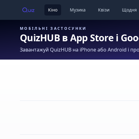
Кіно
Музика
Квізи
Щодня
МОБІЛЬНІ ЗАСТОСУНКИ
QuizHUB в App Store і Goo
Завантажуй QuizHUB на iPhone або Android і про