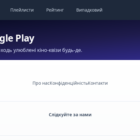
Плейлисти
Рейтинг
Випадковий
gle Play
ходь улюблені кіно-квізи будь-де.
Про нас
Конфіденційність
Контакти
Слідкуйте за нами
Facebook
Monobank
Telegram