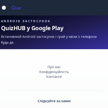
Op
Відкрити меню
ANDROID ЗАСТОСУНОК
QuizHUB у Google Play
Встановлюй Android застосунок і грай у квізи з телефона
будь-де.
Про нас
Конфіденційність
Контакти
Слідкуйте за нами