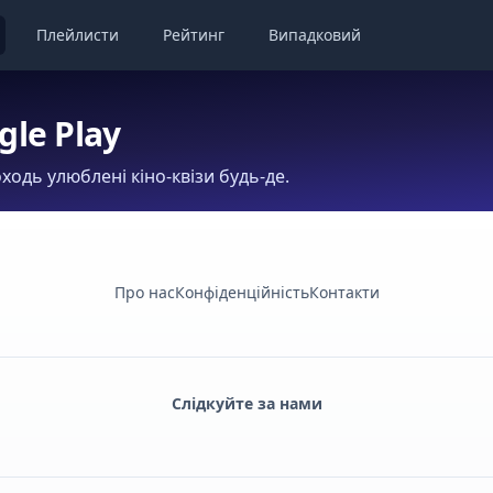
Плейлисти
Рейтинг
Випадковий
gle Play
ходь улюблені кіно-квізи будь-де.
Про нас
Конфіденційність
Контакти
Слідкуйте за нами
Facebook
Monobank
Telegram