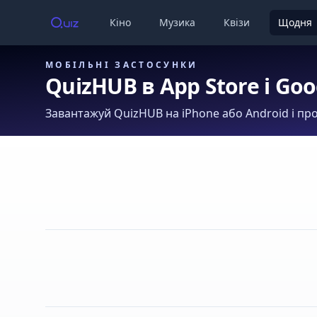
Кіно
Музика
Квізи
Щодня
МОБІЛЬНІ ЗАСТОСУНКИ
QuizHUB в App Store і Goo
Завантажуй QuizHUB на iPhone або Android і про