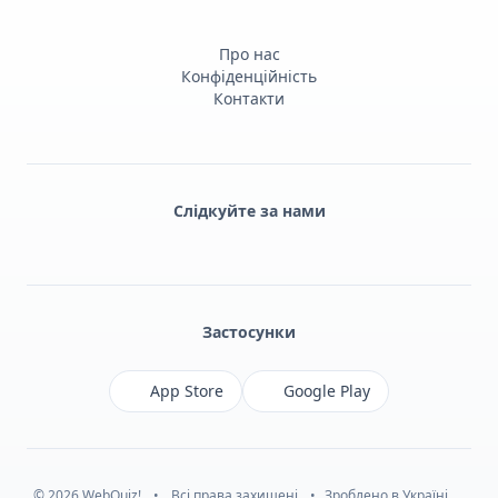
Про нас
Конфіденційність
Контакти
Слідкуйте за нами
Facebook
Monobank
Telegram
Застосунки
App Store
Google Play
© 2026 WebQuiz!
•
Всі права захищені
•
Зроблено в Україні