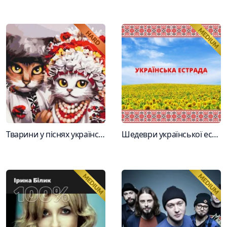
Тварини у піснях українських виконавців
Шедеври української естради