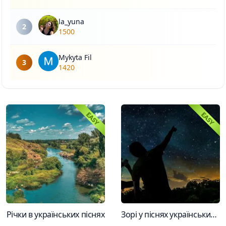
la_yuna
2
1500
Mykyta Fil
3
1420
Річки в українських піснях
Зорі у піснях українських виконавців