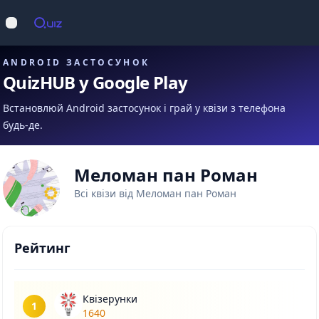
Op
Відкрити меню
ANDROID ЗАСТОСУНОК
QuizHUB у Google Play
Встановлюй Android застосунок і грай у квізи з телефона
будь-де.
Меломан пан Роман
Всі квізи від Меломан пан Роман
Рейтинг
Квізерунки
1
1640