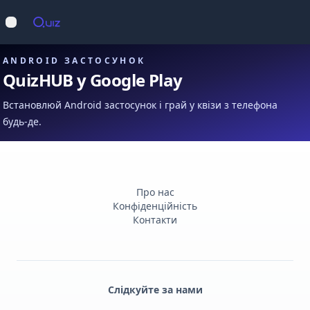
Op
Відкрити меню
ANDROID ЗАСТОСУНОК
QuizHUB у Google Play
Встановлюй Android застосунок і грай у квізи з телефона
будь-де.
Про нас
Конфіденційність
Контакти
Слідкуйте за нами