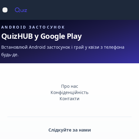
Op
Відкрити меню
ANDROID ЗАСТОСУНОК
QuizHUB у Google Play
Встановлюй Android застосунок і грай у квізи з телефона
будь-де.
Про нас
Конфіденційність
Контакти
Слідкуйте за нами