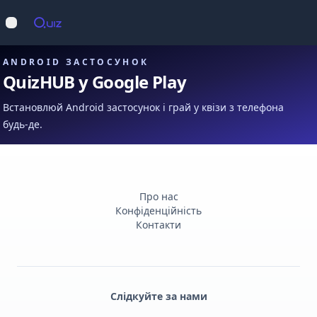
Op
Відкрити меню
ANDROID ЗАСТОСУНОК
QuizHUB у Google Play
Встановлюй Android застосунок і грай у квізи з телефона
будь-де.
Про нас
Конфіденційність
Контакти
Слідкуйте за нами