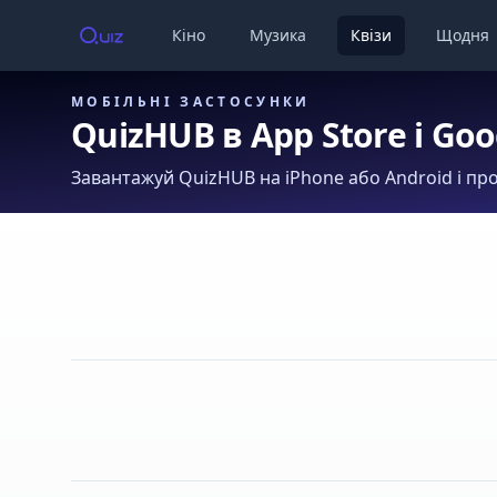
Кіно
Музика
Квізи
Щодня
МОБІЛЬНІ ЗАСТОСУНКИ
QuizHUB в App Store і Goo
Завантажуй QuizHUB на iPhone або Android і про