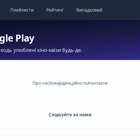
Плейлисти
Рейтинг
Випадковий
gle Play
ходь улюблені кіно-квізи будь-де.
Про нас
Конфіденційність
Контакти
Слідкуйте за нами
Facebook
Monobank
Telegram