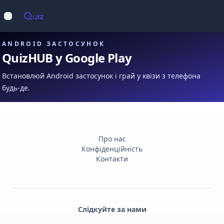
Op
Відкрити меню
ANDROID ЗАСТОСУНОК
QuizHUB у Google Play
Встановлюй Android застосунок і грай у квізи з телефона
будь-де.
Про нас
Конфіденційність
Контакти
Слідкуйте за нами