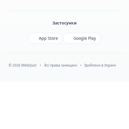
Facebook
Monobank
Telegram
Застосунки
App Store
Google Play
© 2026 WebQuiz!
•
Всі права захищені
•
Зроблено в Україні