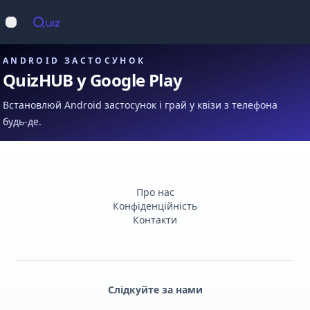
Op
Відкрити меню
ANDROID ЗАСТОСУНОК
QuizHUB у Google Play
Встановлюй Android застосунок і грай у квізи з телефона
будь-де.
Про нас
Конфіденційність
Контакти
Слідкуйте за нами