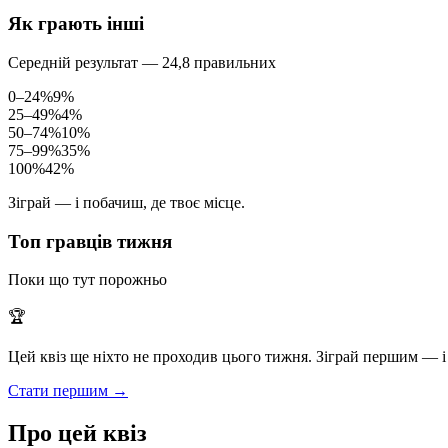
Як грають інші
Середній результат — 24,8 правильних
0–24%
9%
25–49%
4%
50–74%
10%
75–99%
35%
100%
42%
Зіграй — і побачиш, де твоє місце.
Топ гравців тижня
Поки що тут порожньо
🏆
Цей квіз ще ніхто не проходив цього тижня. Зіграй першим — і
Стати першим →
Про цей квіз