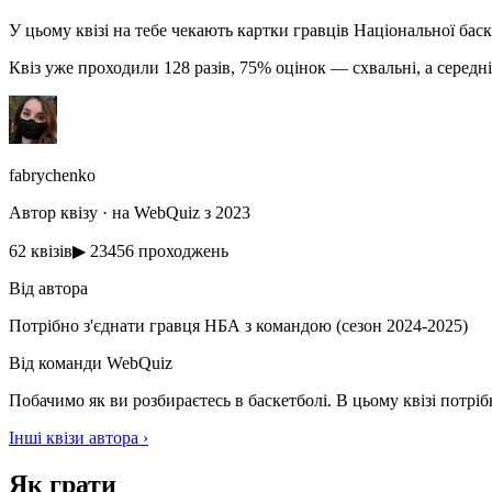
У цьому квізі на тебе чекають картки гравців Національної бас
Квіз уже проходили 128 разів, 75% оцінок — схвальні, а середн
fabrychenko
Автор квізу · на WebQuiz з 2023
62 квізів
▶ 23456 проходжень
Від автора
Потрібно з'єднати гравця НБА з командою (сезон 2024-2025)
Від команди WebQuiz
Побачимо як ви розбираєтесь в баскетболі. В цьому квізі потрі
Інші квізи автора ›
Як грати