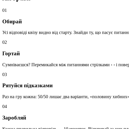
01
Обирай
Усі відповіді квізу видно від старту. Знайди ту, що пасує питан
02
Гортай
Сумніваєшся? Перемикайся між питаннями стрілками ‹ › і пове
03
Рятуйся підказками
Раз на гру кожна: 50/50 лишає два варіанти, «половину хибних»
04
Заробляй
Кожна правильна відповідь — 10 монеток. Відкривай за них платн