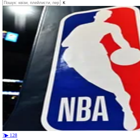
K
?
▶ 128