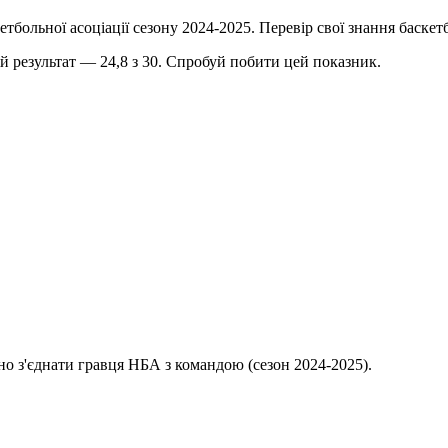
кетбольної асоціації сезону 2024-2025. Перевір свої знання баске
ій результат — 24,8 з 30. Спробуй побити цей показник.
бно з'єднати гравця НБА з командою (сезон 2024-2025).