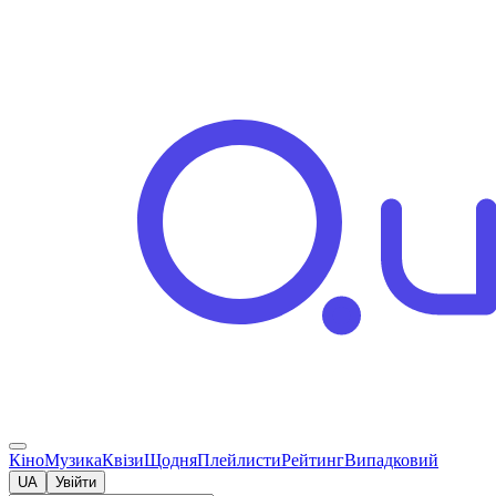
Кіно
Музика
Квізи
Щодня
Плейлисти
Рейтинг
Випадковий
UA
Увійти