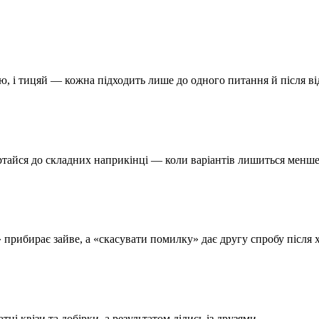
ню, і тицяй — кожна підходить лише до одного питання й після від
ртайся до складних наприкінці — коли варіантів лишиться менше
 прибирає зайве, а «скасувати помилку» дає другу спробу після х
і квізи та добірки, а результатом ділись із друзями.