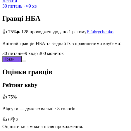
Легкий
30 питань · ≈9 хв
Гравці НБА
👍 75%
▶ 128 проходжень
додано 1 р. тому
F
fabrychenko
Впізнай гравців НБА та з'єднай їх з правильними клубами!
30 питань
≈9 хв
до 300 монеток
Грати →
Оцінки гравців
Рейтинг квізу
👍 75%
Відгуки —
дуже схвальні
· 8 голосів
👍 6
👎 2
Оцінити квіз можна після проходження.