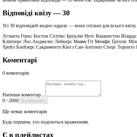
Відповіді квізу — 30
Усі 30 відповідей видно одразу — вони спільні для всього квіз
Атланта Гоукс
Бостон Селтікс
Бруклін Нетс
Вашингтон Візард
Кліпперс
Лос-Анджелес Лейкерс
Маямі Гіт
Мемфіс Ґріззліс
Міл
Трейл Блейзерс
Сакраменто Кінгз
Сан-Антоніо Сперс
Торонто 
Коментарі
0 коментарів
Напиши коментар…
0 / 2000
Опублікувати
Ще немає коментарів
Будь першим, хто поділиться враженням.
Є в плейлистах