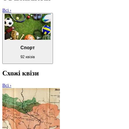
Всі ›
Спорт
92 квізів
Схожі квізи
Всі ›