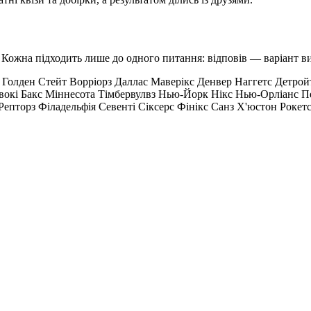
у. Кожна підходить лише до одного питання: відповів — варіант в
с
Голден Стейт Ворріорз
Даллас Маверікс
Денвер Наггетс
Детрой
вокі Бакс
Міннесота Тімбервулвз
Нью-Йорк Нікс
Нью-Орліанс П
Репторз
Філадельфія Севенті Сіксерс
Фінікс Санз
Х'юстон Рокет