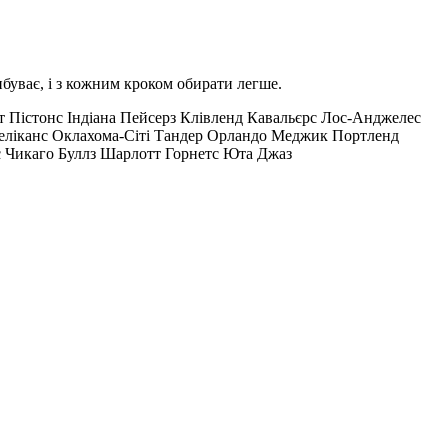
ибуває, і з кожним кроком обирати легше.
т Пістонс
Індіана Пейсерз
Клівленд Кавальєрс
Лос-Анджелес
еліканс
Оклахома-Сіті Тандер
Орландо Меджик
Портленд
с
Чикаго Буллз
Шарлотт Горнетс
Юта Джаз