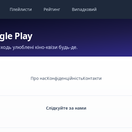
Плейлисти
Рейтинг
Випадковий
gle Play
ходь улюблені кіно-квізи будь-де.
Про нас
Конфіденційність
Контакти
Слідкуйте за нами
Facebook
Monobank
Telegram