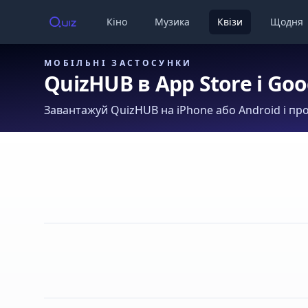
Кіно
Музика
Квізи
Щодня
МОБІЛЬНІ ЗАСТОСУНКИ
QuizHUB в App Store і Goo
Завантажуй QuizHUB на iPhone або Android і про