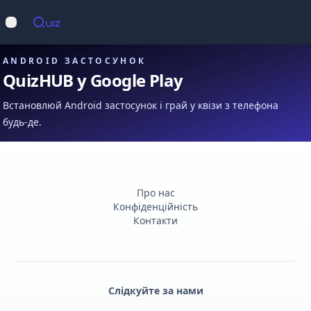
Op
Відкрити меню
ANDROID ЗАСТОСУНОК
QuizHUB у Google Play
Встановлюй Android застосунок і грай у квізи з телефона
будь-де.
Про нас
Конфіденційність
Контакти
Слідкуйте за нами