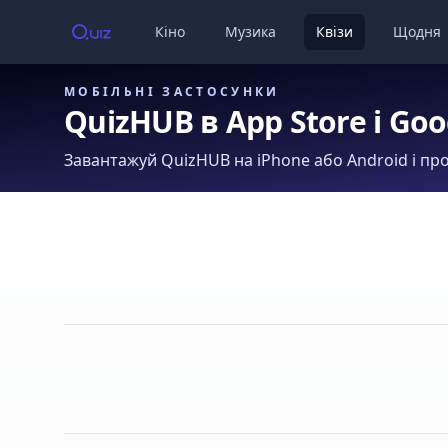
Кіно
Музика
Квізи
Щодня
МОБІЛЬНІ ЗАСТОСУНКИ
QuizHUB в App Store і Goo
Завантажуй QuizHUB на iPhone або Android і про