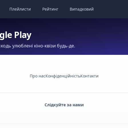
Плейлисти
Рейтинг
Випадковий
gle Play
ходь улюблені кіно-квізи будь-де.
Про нас
Конфіденційність
Контакти
Слідкуйте за нами
Facebook
Monobank
Telegram