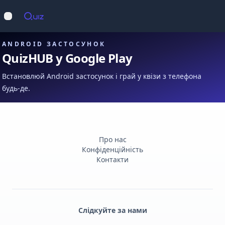
Op
Відкрити меню
ANDROID ЗАСТОСУНОК
QuizHUB у Google Play
Встановлюй Android застосунок і грай у квізи з телефона
будь-де.
Про нас
Конфіденційність
Контакти
Слідкуйте за нами