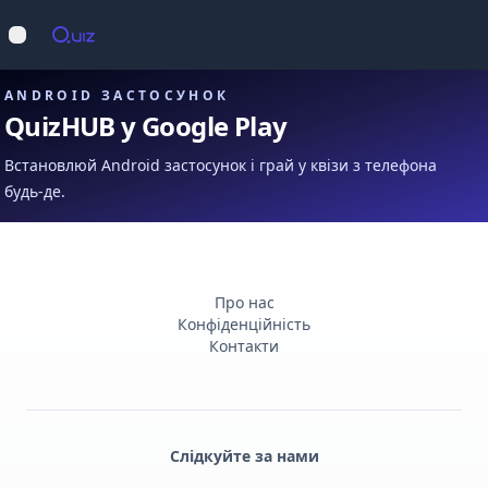
Op
Відкрити меню
ANDROID ЗАСТОСУНОК
QuizHUB у Google Play
Встановлюй Android застосунок і грай у квізи з телефона
будь-де.
Про нас
Конфіденційність
Контакти
Слідкуйте за нами