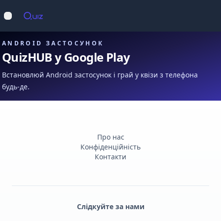
Op
Відкрити меню
ANDROID ЗАСТОСУНОК
QuizHUB у Google Play
Встановлюй Android застосунок і грай у квізи з телефона
будь-де.
Про нас
Конфіденційність
Контакти
Слідкуйте за нами