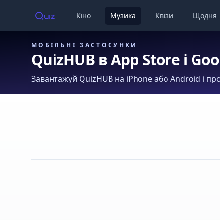
Кіно
Музика
Квізи
Щодня
МОБІЛЬНІ ЗАСТОСУНКИ
QuizHUB в App Store і Goo
Завантажуй QuizHUB на iPhone або Android і про