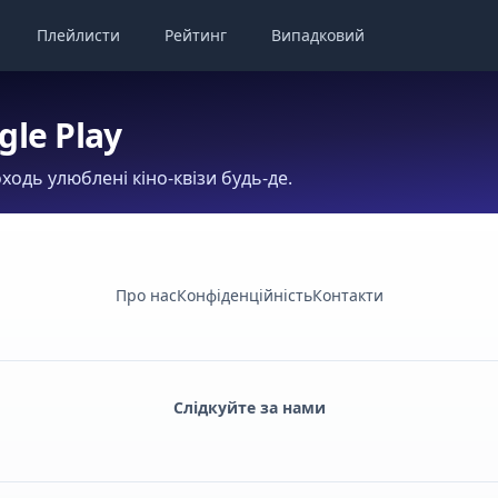
Плейлисти
Рейтинг
Випадковий
gle Play
ходь улюблені кіно-квізи будь-де.
Про нас
Конфіденційність
Контакти
Слідкуйте за нами
Facebook
Monobank
Telegram