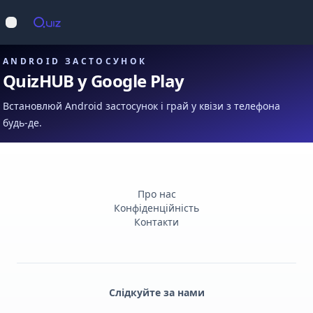
Op
Відкрити меню
ANDROID ЗАСТОСУНОК
QuizHUB у Google Play
Встановлюй Android застосунок і грай у квізи з телефона
будь-де.
Про нас
Конфіденційність
Контакти
Слідкуйте за нами