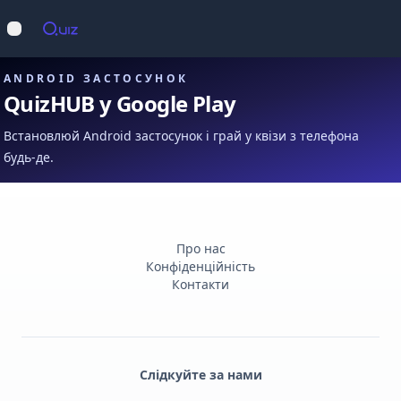
Op
Відкрити меню
ANDROID ЗАСТОСУНОК
QuizHUB у Google Play
Встановлюй Android застосунок і грай у квізи з телефона
будь-де.
Про нас
Конфіденційність
Контакти
Слідкуйте за нами