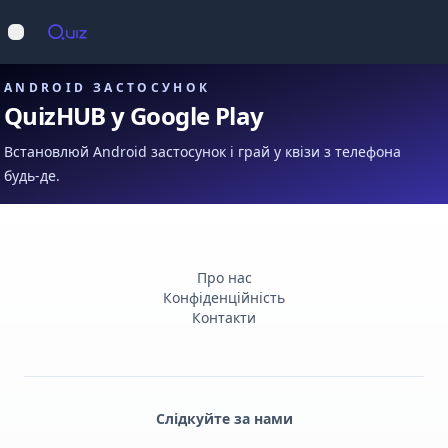
Op
Відкрити меню
ANDROID ЗАСТОСУНОК
QuizHUB у Google Play
Встановлюй Android застосунок і грай у квізи з телефона
будь-де.
Про нас
Конфіденційність
Контакти
Слідкуйте за нами