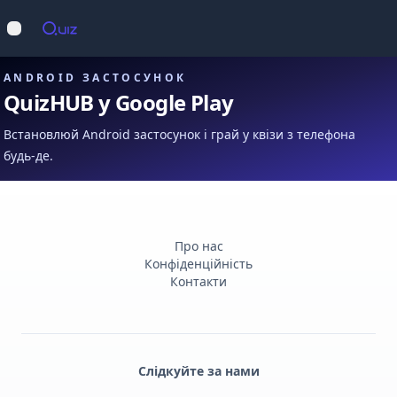
Op
Відкрити меню
ANDROID ЗАСТОСУНОК
QuizHUB у Google Play
Встановлюй Android застосунок і грай у квізи з телефона
будь-де.
Про нас
Конфіденційність
Контакти
Слідкуйте за нами