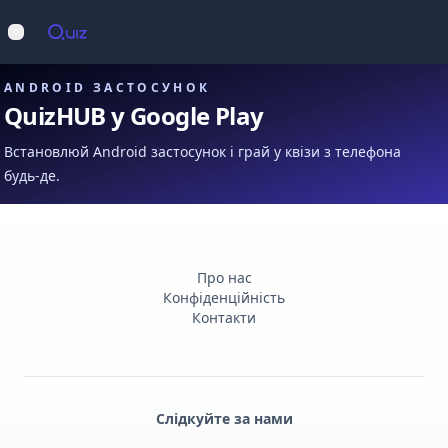
Op
Відкрити меню
ANDROID ЗАСТОСУНОК
QuizHUB у Google Play
Встановлюй Android застосунок і грай у квізи з телефона
будь-де.
Про нас
Конфіденційність
Контакти
Слідкуйте за нами