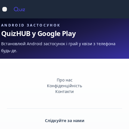
Op
Відкрити меню
ANDROID ЗАСТОСУНОК
QuizHUB у Google Play
Встановлюй Android застосунок і грай у квізи з телефона
будь-де.
Про нас
Конфіденційність
Контакти
Слідкуйте за нами