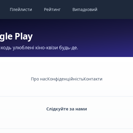
Плейлисти
Рейтинг
Випадковий
gle Play
ходь улюблені кіно-квізи будь-де.
Про нас
Конфіденційність
Контакти
Слідкуйте за нами
Facebook
Monobank
Telegram