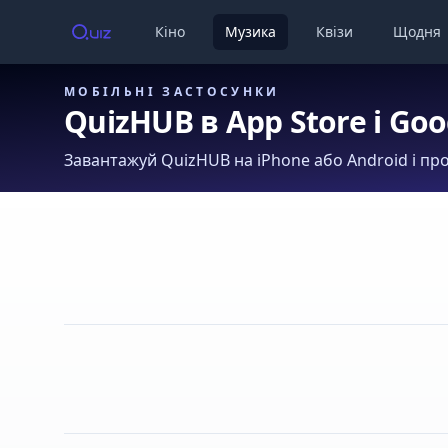
Кіно
Музика
Квізи
Щодня
МОБІЛЬНІ ЗАСТОСУНКИ
QuizHUB в App Store і Goo
Завантажуй QuizHUB на iPhone або Android і про