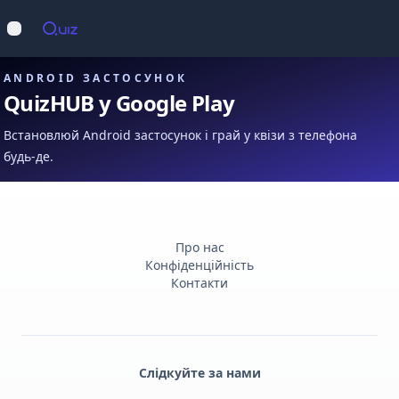
Op
Відкрити меню
ANDROID ЗАСТОСУНОК
QuizHUB у Google Play
Встановлюй Android застосунок і грай у квізи з телефона
будь-де.
Про нас
Конфіденційність
Контакти
Слідкуйте за нами