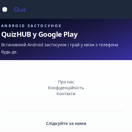
Op
Відкрити меню
ANDROID ЗАСТОСУНОК
QuizHUB у Google Play
Встановлюй Android застосунок і грай у квізи з телефона
будь-де.
Про нас
Конфіденційність
Контакти
Слідкуйте за нами