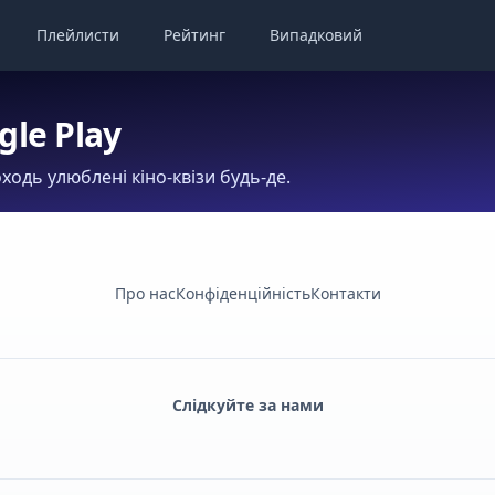
Плейлисти
Рейтинг
Випадковий
gle Play
ходь улюблені кіно-квізи будь-де.
Про нас
Конфіденційність
Контакти
Слідкуйте за нами
Facebook
Monobank
Telegram