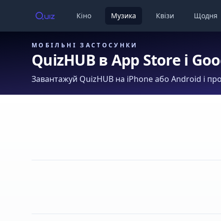
Кіно
Музика
Квізи
Щодня
МОБІЛЬНІ ЗАСТОСУНКИ
QuizHUB в App Store і Goo
Завантажуй QuizHUB на iPhone або Android і про