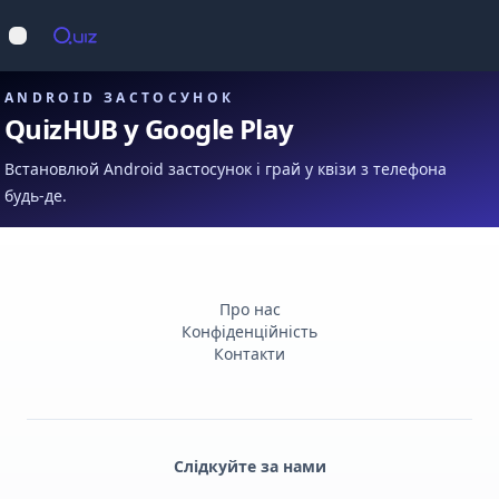
Op
Відкрити меню
ANDROID ЗАСТОСУНОК
QuizHUB у Google Play
Встановлюй Android застосунок і грай у квізи з телефона
будь-де.
Про нас
Конфіденційність
Контакти
Слідкуйте за нами