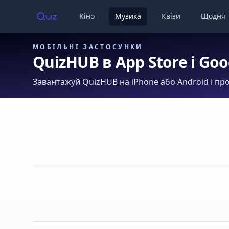
Кіно
Музика
Квізи
Щодня
МОБІЛЬНІ ЗАСТОСУНКИ
QuizHUB в App Store і Goo
Завантажуй QuizHUB на iPhone або Android і про