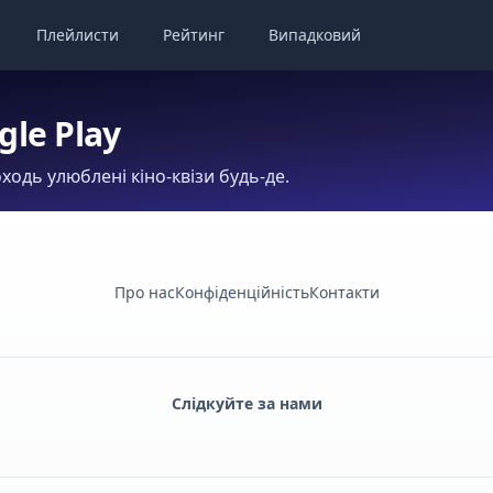
Плейлисти
Рейтинг
Випадковий
gle Play
ходь улюблені кіно-квізи будь-де.
Про нас
Конфіденційність
Контакти
Слідкуйте за нами
Facebook
Monobank
Telegram