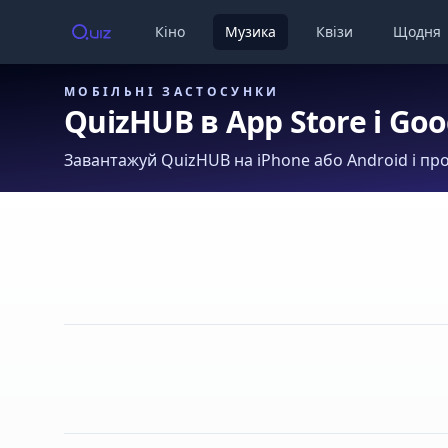
Кіно
Музика
Квізи
Щодня
МОБІЛЬНІ ЗАСТОСУНКИ
QuizHUB в App Store і Goo
Завантажуй QuizHUB на iPhone або Android і про