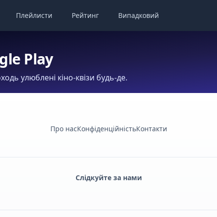
Плейлисти
Рейтинг
Випадковий
gle Play
ходь улюблені кіно-квізи будь-де.
Про нас
Конфіденційність
Контакти
Слідкуйте за нами
Facebook
Monobank
Telegram