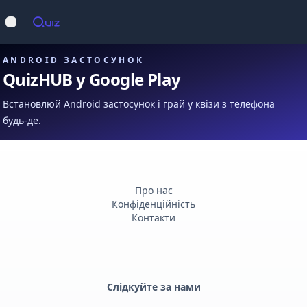
Op
Відкрити меню
ANDROID ЗАСТОСУНОК
QuizHUB у Google Play
Встановлюй Android застосунок і грай у квізи з телефона
будь-де.
Про нас
Конфіденційність
Контакти
Слідкуйте за нами