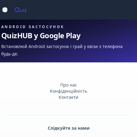
Op
Відкрити меню
ANDROID ЗАСТОСУНОК
QuizHUB у Google Play
Встановлюй Android застосунок і грай у квізи з телефона
будь-де.
Про нас
Конфіденційність
Контакти
Слідкуйте за нами