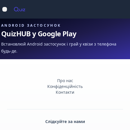
Op
Відкрити меню
ANDROID ЗАСТОСУНОК
QuizHUB у Google Play
Встановлюй Android застосунок і грай у квізи з телефона
будь-де.
Про нас
Конфіденційність
Контакти
Слідкуйте за нами