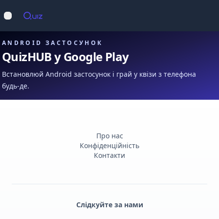
Op
Відкрити меню
ANDROID ЗАСТОСУНОК
QuizHUB у Google Play
Встановлюй Android застосунок і грай у квізи з телефона
будь-де.
Про нас
Конфіденційність
Контакти
Слідкуйте за нами