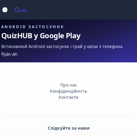
Op
Відкрити меню
ANDROID ЗАСТОСУНОК
QuizHUB у Google Play
Встановлюй Android застосунок і грай у квізи з телефона
будь-де.
Про нас
Конфіденційність
Контакти
Слідкуйте за нами