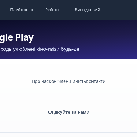
Плейлисти
Рейтинг
Випадковий
gle Play
ходь улюблені кіно-квізи будь-де.
Про нас
Конфіденційність
Контакти
Слідкуйте за нами
Facebook
Monobank
Telegram