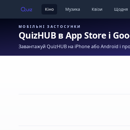
Кіно
Музика
Квізи
Щодня
МОБІЛЬНІ ЗАСТОСУНКИ
QuizHUB в App Store і Goo
Завантажуй QuizHUB на iPhone або Android і про