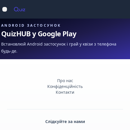
Op
Відкрити меню
ANDROID ЗАСТОСУНОК
QuizHUB у Google Play
Встановлюй Android застосунок і грай у квізи з телефона
будь-де.
Про нас
Конфіденційність
Контакти
Слідкуйте за нами