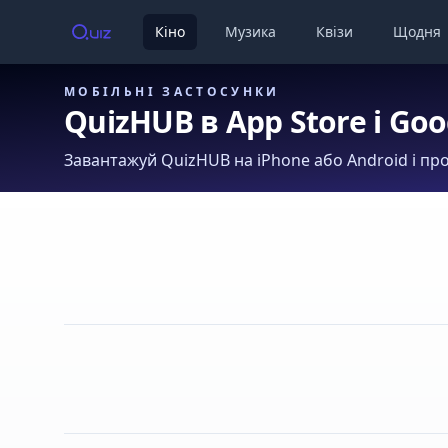
Кіно
Музика
Квізи
Щодня
МОБІЛЬНІ ЗАСТОСУНКИ
QuizHUB в App Store і Goo
Завантажуй QuizHUB на iPhone або Android і про