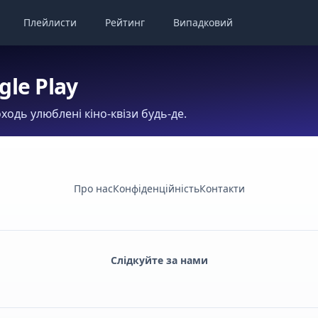
Плейлисти
Рейтинг
Випадковий
gle Play
ходь улюблені кіно-квізи будь-де.
Про нас
Конфіденційність
Контакти
Слідкуйте за нами
Facebook
Monobank
Telegram