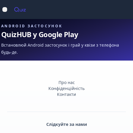
Op
Відкрити меню
ANDROID ЗАСТОСУНОК
QuizHUB у Google Play
Встановлюй Android застосунок і грай у квізи з телефона
будь-де.
Про нас
Конфіденційність
Контакти
Слідкуйте за нами