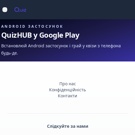
Op
Відкрити меню
ANDROID ЗАСТОСУНОК
QuizHUB у Google Play
Встановлюй Android застосунок і грай у квізи з телефона
будь-де.
Про нас
Конфіденційність
Контакти
Слідкуйте за нами