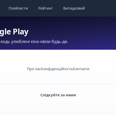
Плейлисти
Рейтинг
Випадковий
gle Play
ходь улюблені кіно-квізи будь-де.
Про нас
Конфіденційність
Контакти
Слідкуйте за нами
Facebook
Monobank
Telegram